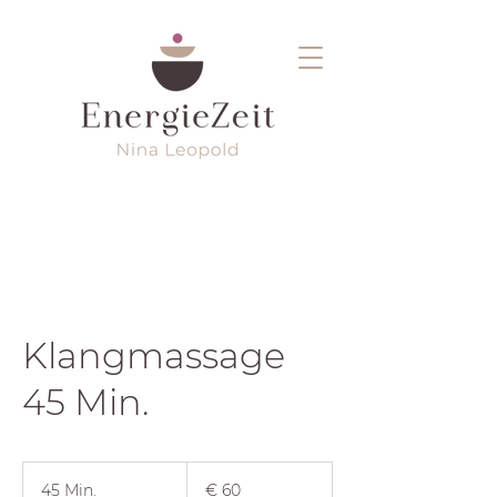
Klangmassage
45 Min.
60
Euro
45 Min.
4
€ 60