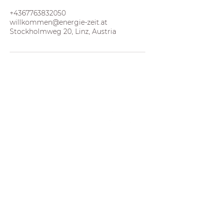
+4367763832050
willkommen@energie-zeit.at
Stockholmweg 20, Linz, Austria
Kontakt
EnergieZeit
Nina Leopold
Stockholmweg 20, 4040 Linz
+43 677/63 83 20 50
willkommen@energie-zeit.at