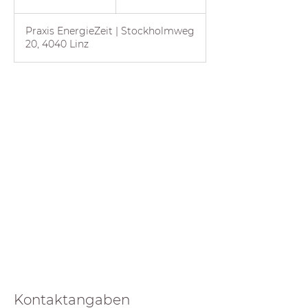
5
M
Praxis EnergieZeit | Stockholmweg
i
20, 4040 Linz
n
.
Weiter
Kontaktangaben