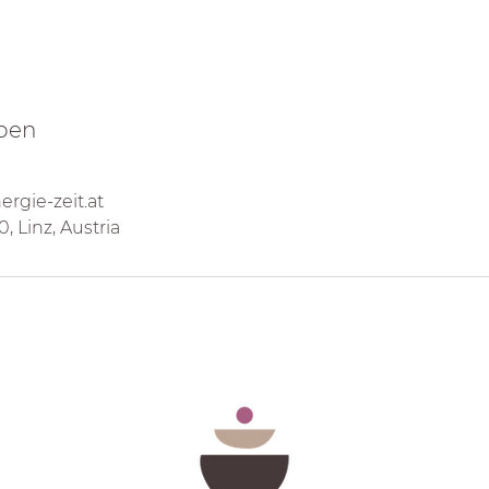
ben
gie-zeit.at
 Linz, Austria
ionen
K
tworten
Ene