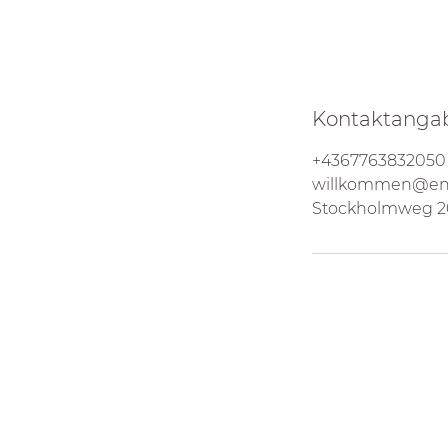
Kontaktanga
+4367763832050
willkommen@ener
Stockholmweg 20,
Informat
Fragen & An